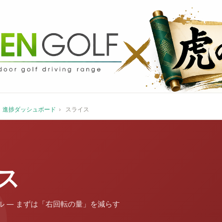
進捗ダッシュボード
›
スライス
ス
ル — まずは「右回転の量」を減らす