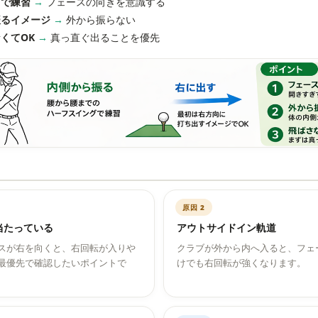
グで練習
→
フェースの向きを意識する
振るイメージ
→
外から振らない
くてOK
→
真っ直ぐ出ることを優先
原因 2
当たっている
アウトサイドイン軌道
スが右を向くと、右回転が入りや
クラブが外から内へ入ると、フェ
最優先で確認したいポイントで
けでも右回転が強くなります。