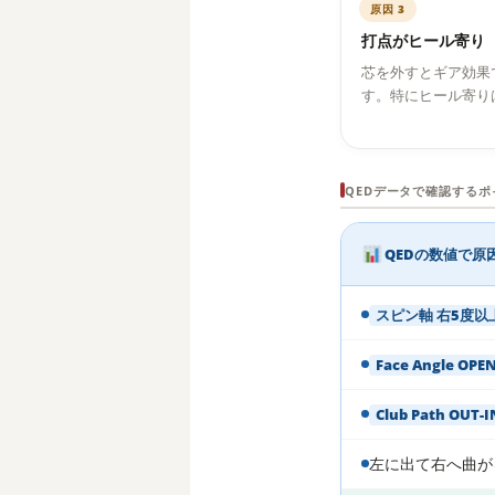
原因 3
打点がヒール寄り
芯を外すとギア効果
す。特にヒール寄り
QEDデータで確認するポ
QEDの数値で原
スピン軸 右5度以
Face Angle OP
Club Path OUT
左に出て右へ曲が