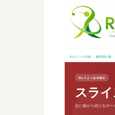
AIスイング分析
›
練習虎の巻
›
No.2 よくある悩み
スライ
右に曲がり続けるボー