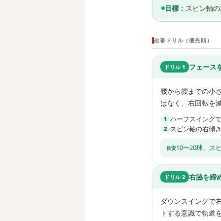
目標：
スピン軸の
改善ドリル（優先順）
フェース
ドリル 1
腰から腰までの小
はなく、右回転を
ハーフスイング
1
スピン軸の右傾き
2
10〜20球、
右脇を締
ドリル 2
ダウンスイングで
トする意識で軌道