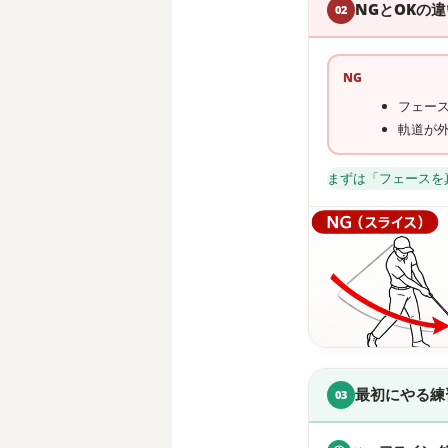
NGとOKの違
02
NG
フェー
軌道が
まずは「フェースを
最初にやる練
03