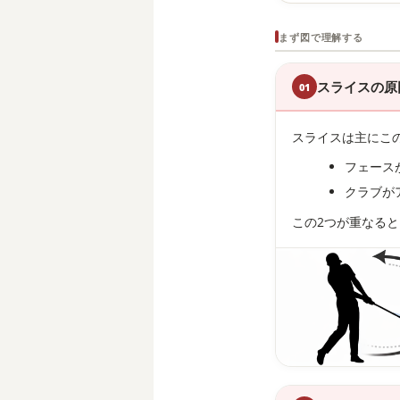
まず図で理解する
スライスの原
01
スライスは主にこ
フェース
クラブが
この2つが重なる