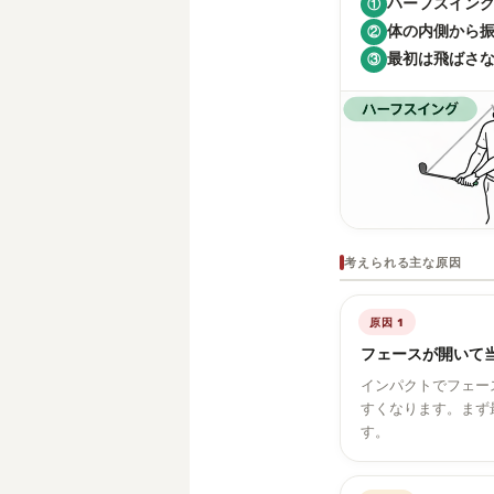
ハーフスイン
①
体の内側から
②
最初は飛ばさな
③
考えられる主な原因
原因 1
フェースが開いて
インパクトでフェー
すくなります。まず
す。