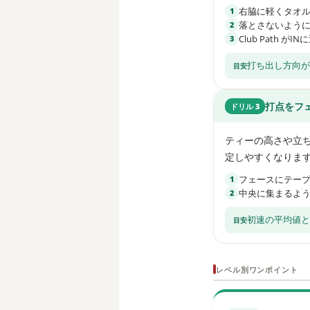
右脇に軽くタオ
1
落とさないよう
2
Club Path が
3
打ち出し方向が
打点をフ
ドリル 3
ティーの高さや立
定しやすくなりま
フェースにテー
1
中央に集まるよ
2
初速の平均値と
レベル別ワンポイント