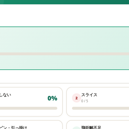
しない
スライス
0%
2
0 / 5
ピン・引っ掛け
飛距離不足